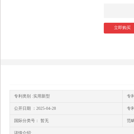
立即购买
专利类别 :实用新型
专利号
公开日期 ：2025-04-28
专
国际分类号： 暂无
范畴
详情介绍: