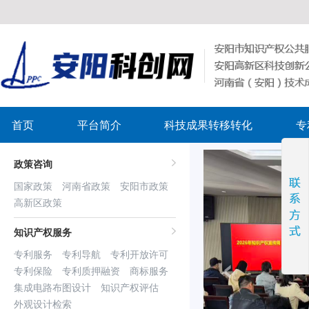
首页
平台简介
科技成果转移转化
专
政策咨询
国家政策
河南省政策
安阳市政策
高新区政策
知识产权服务
‹
专利服务
专利导航
专利开放许可
专利保险
专利质押融资
商标服务
集成电路布图设计
知识产权评估
外观设计检索