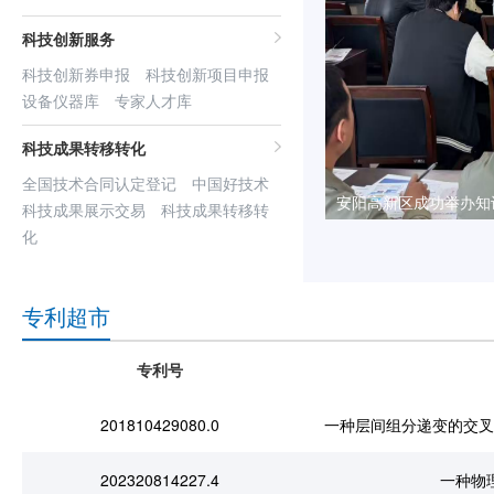
科技创新服务
科技创新券申报
科技创新项目申报
设备仪器库
专家人才库
科技成果转移转化
全国技术合同认定登记
中国好技术
安阳高新区成功举办知
科技成果展示交易
科技成果转移转
化
专利超市
专利号
201810429080.0
一种层间组分递变的交叉
202320814227.4
一种物