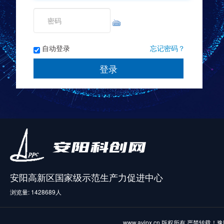
自动登录
忘记密码？
安阳高新区国家级示范生产力促进中心
浏览量: 1428689人
www.ayipx.cn 版权所有 严禁转载！
豫