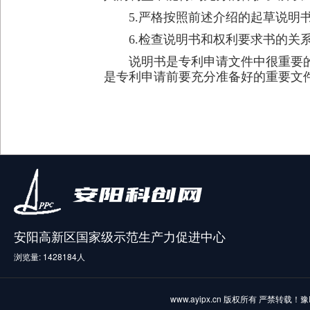
5.严格按照前述介绍的起草说明书
6.检查说明书和权利要求书的关系
说明书是专利申请文件中很重要的
是专利申请前要充分准备好的重要文
安阳高新区国家级示范生产力促进中心
浏览量: 1428184人
www.ayipx.cn 版权所有 严禁转载！
豫