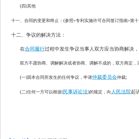
(
四
其他
)
(
十一、合同的变更和终止：
参照
专利实施许可合同签订指南
第十
<
>
十二、争议的解决方法：
在
合同履行
过程中发生争议当事人双方应当协商解决，
双方不愿协商、调解解决或者协商、调解不成的，双方商定，
(
仲裁委员会
;
一
因本合同所发生的任何争议，申请
仲裁
)
(
民事诉讼法
)
人民法院
起
二
任何一方可以根据
的规定，向
)
(