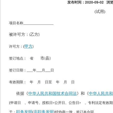
发布时间：2020-09-02
浏览
(试用)
_______________
项目名称
被许可方：
乙方
)
(
(
甲方
许可方：
)
市
县
签订地点：
省
)
(
___
签订日期：
年
月
日
___
___
有效期限：
年
月
日至
年
月
日
依据《
中华人民共和国技术合同法
》和《
中华人民共和
(
申请日 、申请号、授权日
公开日、公告日
、专利法定有效期
<
>
职务发明
(
非职务发明
)
于：
经协商一致，签订本合同。