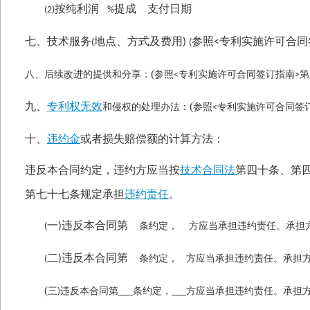
按纯利润
提成 支付日期
(2)
%
七、技术服务
地点、方式及费用
参照
专利实施许可合同
)
<
(
(
(
八、后续改进的提供和分享：
参照
专利实施许可合同签订指南
第
<
>
九、
专利权无效
(
和侵权的处理办法：
参照
专利实施许可合同签
<
十、
违约金
或者损失赔偿额的计算方法：
违反本合同约定，违约方应当按
技术合同法
第四十条、第
第七十七条规定承担
违约责任
。
一
违反本合同第
)
条约定，
方应当承担违约责任。承担
(
二
违反本合同第
)
条约定，
方应当承担违约责任。承担
(
(
三
违反本合同第
条约定，
方应当承担违约责任。承担
)
___
___