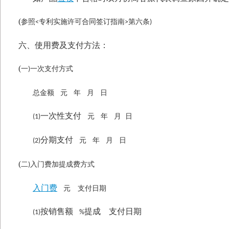
(
参照
专利实施许可合同签订指南
第六条
<
>
)
六、使用费及支付方法：
(
一
一次支付方式
)
总金额
元
年
月
日
一次性支付
元
年
月
日
(1)
分期支付
元
年
月
日
(2)
(
二
入门费加提成费方式
)
入门费
元 支付日期
按销售额
提成 支付日期
(1)
%