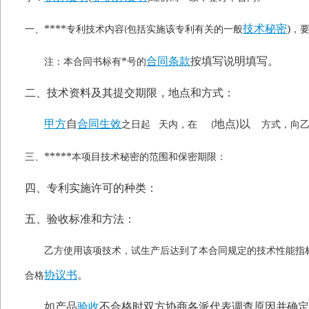
****
技术秘密
)
一、
专利技术内容
包括实施该专利有关的一般
，
(
*
合同条款
按填写说明填写。
注：本合同书标有
号的
二、技术资料及其提交期限，地点和方式：
甲方
自
合同生效
地点
以
之日起
天内，在
)
方式，向
(
*****
三、
本项目技术秘密的范围和保密期限：
四、专利实施许可的种类：
五、验收标准和方法：
乙方使用该项技术，试生产后达到了本合同规定的技术性能指
协议书
。
合格
如产品
验收
不合格时双方协商各派代表调查原因并确定